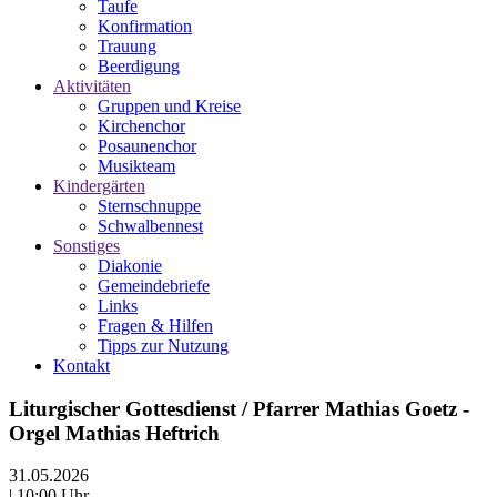
Taufe
Konfirmation
Trauung
Beerdigung
Aktivitäten
Gruppen und Kreise
Kirchenchor
Posaunenchor
Musikteam
Kindergärten
Sternschnuppe
Schwalbennest
Sonstiges
Diakonie
Gemeindebriefe
Links
Fragen & Hilfen
Tipps zur Nutzung
Kontakt
Liturgischer Gottesdienst / Pfarrer Mathias Goetz -
Orgel Mathias Heftrich
31.05.2026
| 10:00 Uhr