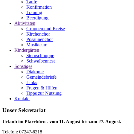
Taufe
Konfirmation
Trauung
Beerdigung
Aktivitäten
Gruppen und Kreise
Kirchenchor
Posaunenchor
Musikteam
Kindergärten
Sternschnuppe
Schwalbennest
Sonstiges
Diakonie
Gemeindebriefe
Links
Fragen & Hilfen
Tipps zur Nutzung
Kontakt
Unser Sekretariat
Urlaub im Pfarrbüro - vom 11. August bis zum 27. August.
Telefon: 07247-6218