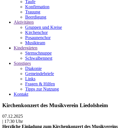
Taufe
Konfirmation
Trauung
Beerdigung
Aktivitäten
Gruppen und Kreise
Kirchenchor
Posaunenchor
Musikteam
Kindergärten
Sternschnuppe
Schwalbennest
Sonstiges
Diakonie
Gemeindebriefe
Links
Fragen & Hilfen
Tipps zur Nutzung
Kontakt
Kirchenkonzert des Musikverein Liedolsheim
07.12.2025
| 17:30 Uhr
Herzliche Einladung zum Kirchenkonzert des Musikvereins